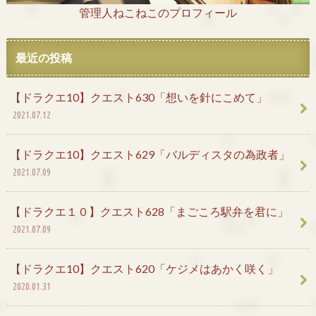
管理人ねこねこのプロフィール
最近の投稿
【ドラクエ10】クエスト630「想いを針にこめて」
2021.07.12
【ドラクエ10】クエスト629「バルディスタの為政者」
2021.07.09
【ドラクエ１０】クエスト628「まごころ駅弁を君に」
2021.07.09
【ドラクエ10】クエスト620「ケジメはあかく咲く」
2020.01.31