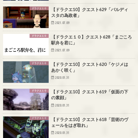
ドラクエ１０
【ドラクエ10】クエスト629「バルディ
スタの為政者」
2021.07.09
ドラクエ１０
【ドラクエ１０】クエスト628「まごころ
駅弁を君に」
2021.07.09
ドラクエ１０
【ドラクエ10】クエスト620「ケジメは
あかく咲く」
2020.01.31
ドラクエ１０
【ドラクエ10】クエスト619「仮面の下
の素顔」
2020.01.31
ドラクエ１０
【ドラクエ10】クエスト618「芸術のヴ
ェールをはぎ取れ」
2020.01.31