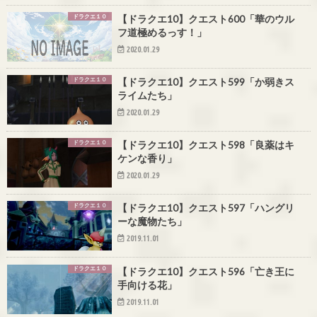
ドラクエ１０
【ドラクエ10】クエスト600「華のウル
フ道極めるっす！」
2020.01.29
ドラクエ１０
【ドラクエ10】クエスト599「か弱きス
ライムたち」
2020.01.29
ドラクエ１０
【ドラクエ10】クエスト598「良薬はキ
ケンな香り」
2020.01.29
ドラクエ１０
【ドラクエ10】クエスト597「ハングリ
ーな魔物たち」
2019.11.01
ドラクエ１０
【ドラクエ10】クエスト596「亡き王に
手向ける花」
2019.11.01