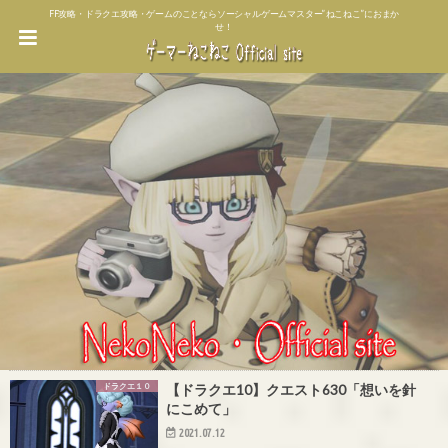
FF攻略・ドラクエ攻略・ゲームのことならソーシャルゲームマスター”ねこねこ”におまか
せ！
ドラクエ１０
【ドラクエ10】クエスト630「想いを針
にこめて」
2021.07.12