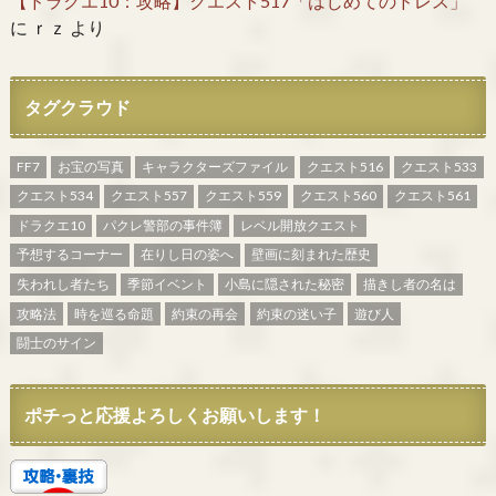
【ドラクエ10：攻略】クエスト517「はじめてのドレス」
に
ｒｚ
より
タグクラウド
FF7
お宝の写真
キャラクターズファイル
クエスト516
クエスト533
クエスト534
クエスト557
クエスト559
クエスト560
クエスト561
ドラクエ10
パクレ警部の事件簿
レベル開放クエスト
予想するコーナー
在りし日の姿へ
壁画に刻まれた歴史
失われし者たち
季節イベント
小島に隠された秘密
描きし者の名は
攻略法
時を巡る命題
約束の再会
約束の迷い子
遊び人
闘士のサイン
ポチっと応援よろしくお願いします！