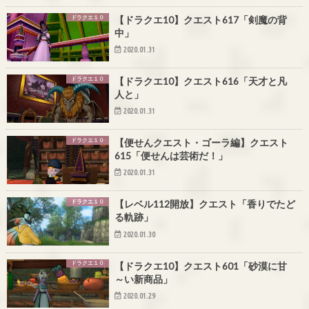
ドラクエ１０
【ドラクエ10】クエスト617「剣魔の背
中」
2020.01.31
ドラクエ１０
【ドラクエ10】クエスト616「天才と凡
人と」
2020.01.31
ドラクエ１０
【便せんクエスト・ゴーラ編】クエスト
615「便せんは芸術だ！」
2020.01.31
ドラクエ１０
【レベル112開放】クエスト「香りでたど
る軌跡」
2020.01.30
ドラクエ１０
【ドラクエ10】クエスト601「砂漠に甘
～い新商品」
2020.01.29