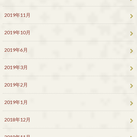
2019年11月
2019年10月
2019年6月
2019年3月
2019年2月
2019年1月
2018年12月
2018年11月