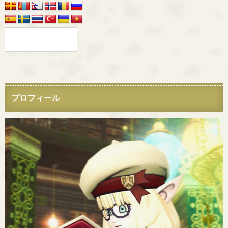
プロフィール