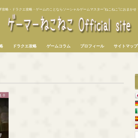
FF攻略・ドラクエ攻略・ゲームのことならソーシャルゲームマスター”ねこねこ”におまかせ
攻略
ドラクエ攻略
ゲームコラム
プロフィール
サイトマップ
１０