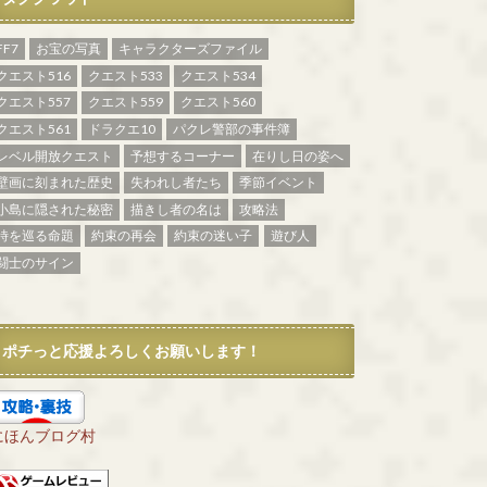
FF7
お宝の写真
キャラクターズファイル
クエスト516
クエスト533
クエスト534
クエスト557
クエスト559
クエスト560
クエスト561
ドラクエ10
パクレ警部の事件簿
レベル開放クエスト
予想するコーナー
在りし日の姿へ
壁画に刻まれた歴史
失われし者たち
季節イベント
小島に隠された秘密
描きし者の名は
攻略法
時を巡る命題
約束の再会
約束の迷い子
遊び人
闘士のサイン
ポチっと応援よろしくお願いします！
にほんブログ村