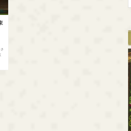
束
ア
☆さ
く