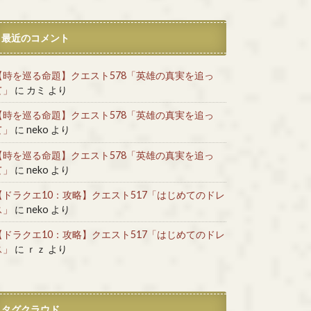
最近のコメント
【時を巡る命題】クエスト578「英雄の真実を追っ
て」
に
カミ
より
【時を巡る命題】クエスト578「英雄の真実を追っ
て」
に
neko
より
【時を巡る命題】クエスト578「英雄の真実を追っ
て」
に
neko
より
【ドラクエ10：攻略】クエスト517「はじめてのドレ
ス」
に
neko
より
【ドラクエ10：攻略】クエスト517「はじめてのドレ
ス」
に
ｒｚ
より
タグクラウド