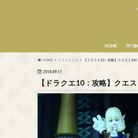
HOME
FF7
HOME
ドラクエ１０
【ドラクエ10：攻略】クエスト54
2018.09.11
【ドラクエ10：攻略】クエス