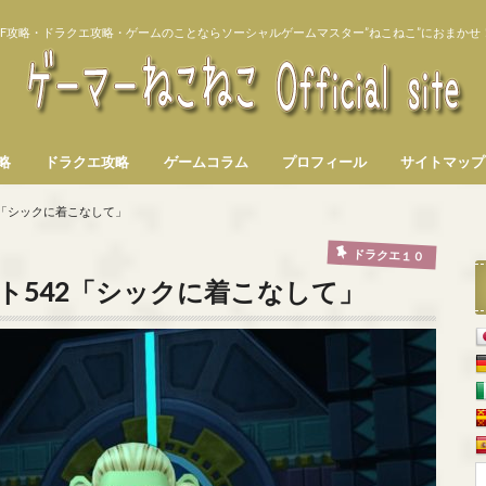
FF攻略・ドラクエ攻略・ゲームのことならソーシャルゲームマスター”ねこねこ”におまかせ
攻略
ドラクエ攻略
ゲームコラム
プロフィール
サイトマップ
2「シックに着こなして」
ドラクエ１０
ト542「シックに着こなして」