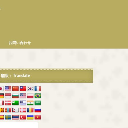
！
お問い合わせ
翻訳：Translate