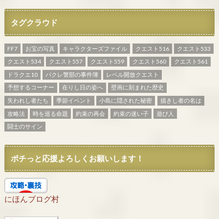
タグクラウド
FF7
お宝の写真
キャラクターズファイル
クエスト516
クエスト533
クエスト534
クエスト557
クエスト559
クエスト560
クエスト561
ドラクエ10
パクレ警部の事件簿
レベル開放クエスト
予想するコーナー
在りし日の姿へ
壁画に刻まれた歴史
失われし者たち
季節イベント
小島に隠された秘密
描きし者の名は
攻略法
時を巡る命題
約束の再会
約束の迷い子
遊び人
闘士のサイン
ポチっと応援よろしくお願いします！
にほんブログ村