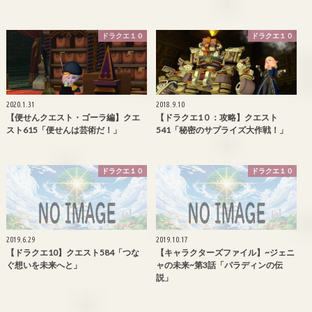
ドラクエ１０
ドラクエ１０
2020.1.31
2018.9.10
【便せんクエスト・ゴーラ編】クエ
【ドラクエ1０：攻略】クエスト
スト615「便せんは芸術だ！」
541「秘密のサプライズ大作戦！」
ドラクエ１０
ドラクエ１０
2019.6.29
2019.10.17
【ドラクエ10】クエスト584「つな
【キャラクターズファイル】~ジェニ
ぐ想いを未来へと」
ャの未来~第3話「パラディンの伝
説」