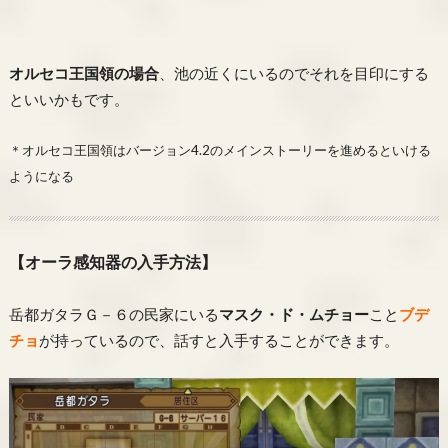
オルセコ王国領の場合
、池の近くにいるのでそれを目印にする
といいかもです。
＊オルセコ王国領はバージョン4.2のメインストーリーを進めるといける
ようになる
【オーラ感知器の入手方法】
岳都ガタラＧ－６の民家にいる
マスク・ド・ムチョー
こと
ブデ
チョ
が持っているので、話すと入手することができます。