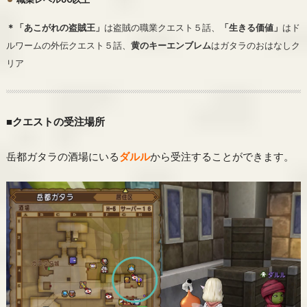
＊「あこがれの盗賊王」
は盗賊の職業クエスト５話、
「生きる価値」
はド
ルワームの外伝クエスト５話、
黄のキーエンブレム
はガタラのおはなしク
リア
■クエストの受注場所
岳都ガタラの酒場にいる
ダルル
から受注することができます。