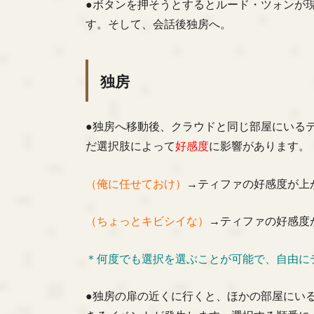
●ボタンを押そうとするとルード・ツォンが
す。そして、会話後独房へ。
独房
●独房へ移動後、クラウドと同じ部屋にいる
だ選択肢によって
好感度
に影響があります。
（俺に任せておけ）
→ティファの好感度が上
（ちょっとキビシイな）
→ティファの好感度
＊何度でも選択を選ぶことが可能で、自由に
●独房の扉の近くに行くと、ほかの部屋にいる