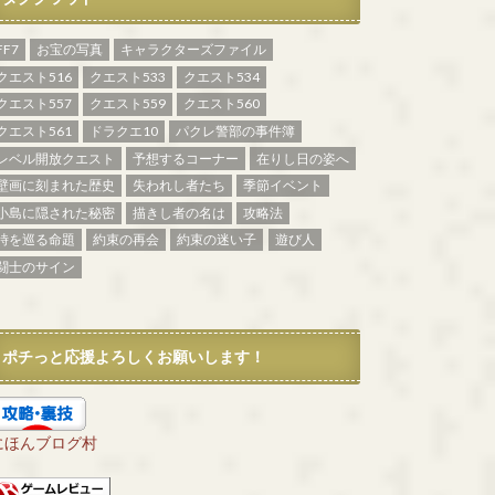
FF7
お宝の写真
キャラクターズファイル
クエスト516
クエスト533
クエスト534
クエスト557
クエスト559
クエスト560
クエスト561
ドラクエ10
パクレ警部の事件簿
レベル開放クエスト
予想するコーナー
在りし日の姿へ
壁画に刻まれた歴史
失われし者たち
季節イベント
小島に隠された秘密
描きし者の名は
攻略法
時を巡る命題
約束の再会
約束の迷い子
遊び人
闘士のサイン
ポチっと応援よろしくお願いします！
にほんブログ村