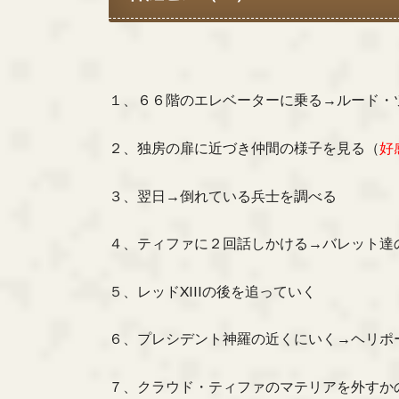
１、６６階のエレベーターに乗る→ルード・
２、独房の扉に近づき仲間の様子を見る（
好
３、翌日→倒れている兵士を調べる
４、ティファに２回話しかける→バレット達
５、レッドXIIIの後を追っていく
６、プレシデント神羅の近くにいく→ヘリポ
７、クラウド・ティファのマテリアを外すか