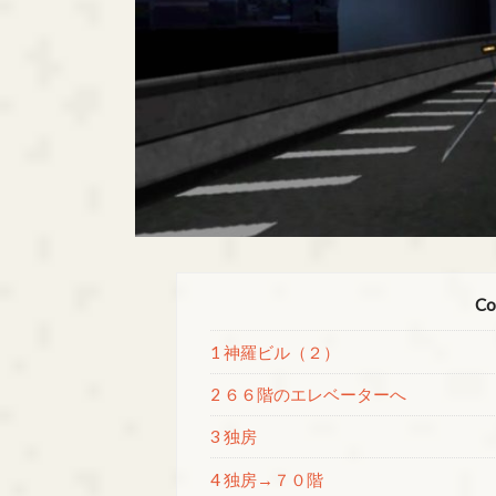
Co
1 神羅ビル（２）
2 ６６階のエレベーターへ
3 独房
4 独房→７０階