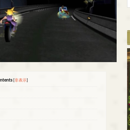
ntents
[
非表示
]