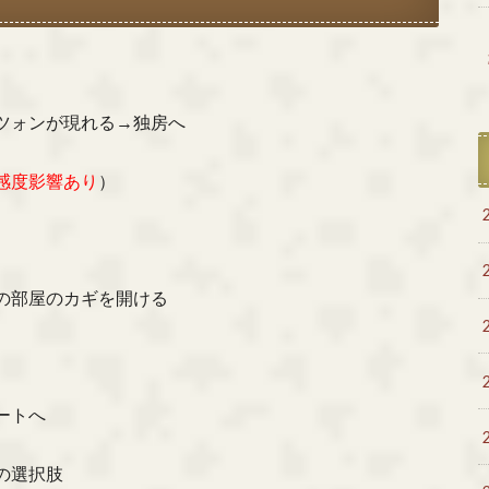
ツォンが現れる→独房へ
感度影響あり
）
の部屋のカギを開ける
ートへ
の選択肢