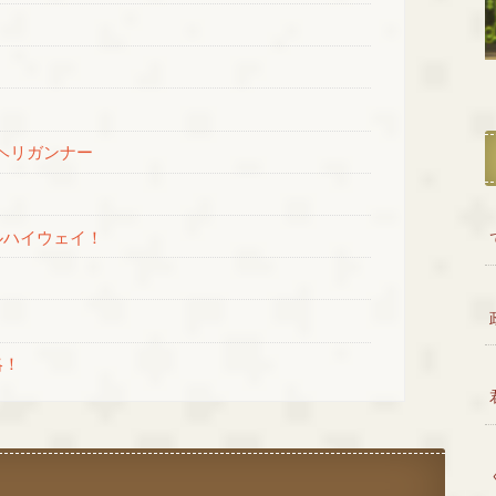
ヘリガンナー
ルハイウェイ！
略！